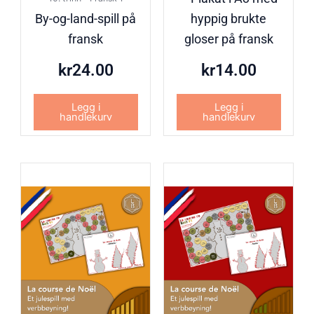
By-og-land-spill på
hyppig brukte
fransk
gloser på fransk
kr
24.00
kr
14.00
Legg i
Legg i
handlekurv
handlekurv