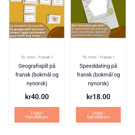
10. trinn - Fransk 1
10. trinn - Fransk 1
Geografispill på
Speeddating på
fransk (bokmål og
fransk (bokmål og
nynorsk)
nynorsk)
kr
40.00
kr
18.00
Legg i
Legg i
handlekurv
handlekurv