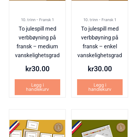
10. trinn - Fransk 1
10. trinn - Fransk 1
To julespill med
To julespill med
verbbøyning på
verbbøyning på
fransk – medium
fransk – enkel
vanskelighetsgrad
vanskelighetsgrad
kr
30.00
kr
30.00
Legg i
Legg i
handlekurv
handlekurv