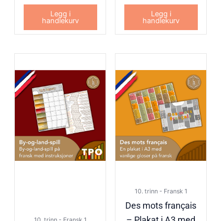
Legg i
Legg i
handlekurv
handlekurv
10. trinn - Fransk 1
Des mots français
– Plakat i A3 med
10. trinn - Fransk 1