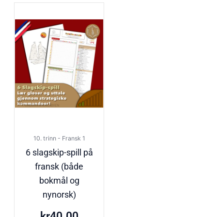
10. trinn - Fransk 1
6 slagskip-spill på
fransk (både
bokmål og
nynorsk)
kr
40.00