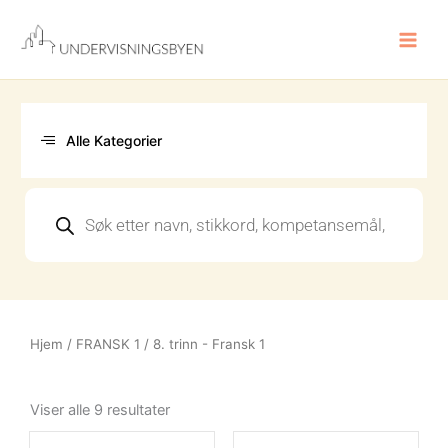
Hopp
rett
til
innholdet
Alle Kategorier
Products
search
Hjem
/
FRANSK 1
/ 8. trinn - Fransk 1
Sortert
etter
Viser alle 9 resultater
nyeste