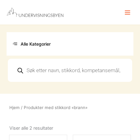
Hopp
rett
til
innholdet
Alle Kategorier
Products
search
Hjem
/ Produkter med stikkord «brann»
Sortert
etter
Viser alle 2 resultater
nyeste