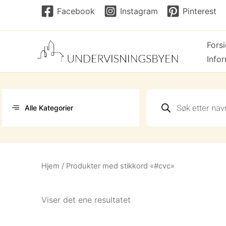
Hopp
Facebook
Instagram
Pinterest
rett
til
Fors
innholdet
Info
Products
search
Alle Kategorier
Hjem
/ Produkter med stikkord «#cvc»
Viser det ene resultatet