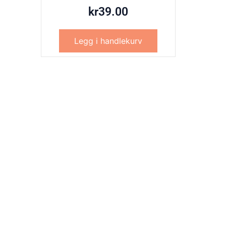
kr
39.00
Legg i handlekurv