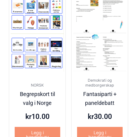
Demokrati og
NORSK
medborgerskap
Begrepskort til
Fantasiparti +
valg i Norge
paneldebatt
kr
10.00
kr
30.00
Legg i
Legg i