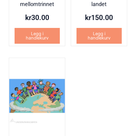
mellomtrinnet
landet
kr
30.00
kr
150.00
Legg i
Legg i
handlekurv
handlekurv