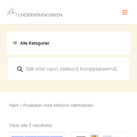
Hopp
rett
til
innholdet
Alle Kategorier
Products
search
Hjem
/ Produkter med stikkord «demokrati»
Sortert
etter
Viser alle 5 resultater
nyeste