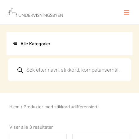
Hopp
rett
til
innholdet
Alle Kategorier
Products
search
Hjem
/ Produkter med stikkord «differensiert»
Sortert
etter
Viser alle 3 resultater
nyeste
Opprinn
Nåvære