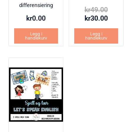
differensiering
kr
49.00
kr
0.00
kr
30.00
Legg i
Legg i
handlekurv
handlekurv