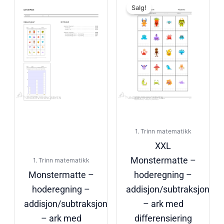
Salg!
pris
pris
var:
er:
kr49.00
kr30.00
1. Trinn matematikk
XXL
Monstermatte –
1. Trinn matematikk
Monstermatte –
hoderegning –
hoderegning –
addisjon/subtraksjon
addisjon/subtraksjon
– ark med
– ark med
differensiering