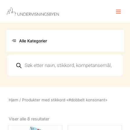
Hopp
rett
til
innholdet
Alle Kategorier
Products
search
Hjem
/ Produkter med stikkord «#dobbelt konsonant»
Sortert
etter
Viser alle 8 resultater
nyeste