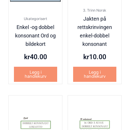
3. Trinn Norsk
Jakten på
Ukategorisert
Enkel -og dobbel
rettskrinvingen
konsonant Ord og
enkel-dobbel
bildekort
konsonant
kr
40.00
kr
10.00
Legg i
Legg i
handlekurv
handlekurv