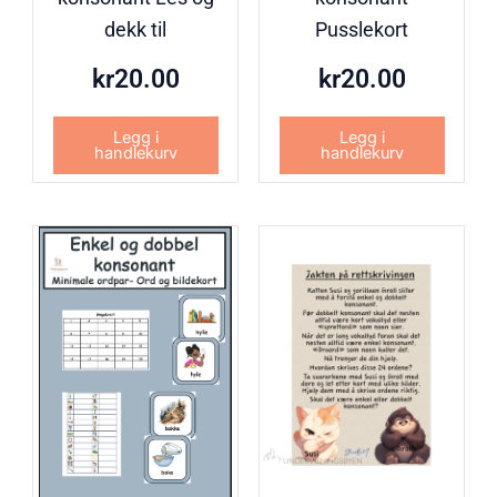
dekk til
Pusslekort
kr
20.00
kr
20.00
Legg i
Legg i
handlekurv
handlekurv