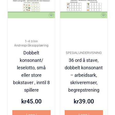
1-4 trinn
Andrespråksopplæring
Dobbelt
SPESIALUNDERVISNING
konsonant/
36 ord å stave,
leselotto, små
dobbelt konsonant
eller store
– arbeidsark,
bokstaver , inntil 8
skriveremser,
spillere
begrepstrening
kr
45.00
kr
39.00
Legg i
Legg i