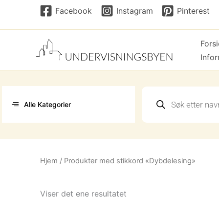
Hopp
Facebook
Instagram
Pinterest
rett
til
Fors
innholdet
Info
Products
search
Alle Kategorier
Hjem
/ Produkter med stikkord «Dybdelesing»
Viser det ene resultatet