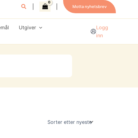
Motta nyhetsbrev
emål
Utgiver
Logg
inn