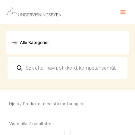
Hopp
rett
til
innholdet
Alle Kategorier
Products
search
Hjem
/ Produkter med stikkord «engel»
Sortert
etter
Viser alle 2 resultater
nyeste