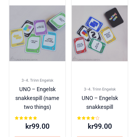
3-4. Trinn Engelsk
UNO – Engelsk
3-4. Trinn Engelsk
snakkespill (name
UNO – Engelsk
two things)
snakkespill
Vurdert
Vurdert
kr
99.00
kr
99.00
5.00
4.00
av 5
av 5