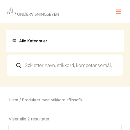
Hopp
rett
til
innholdet
Alle Kategorier
Products
search
Hjem
/ Produkter med stikkord «filosofi»
Sortert
etter
Viser alle 2 resultater
nyeste