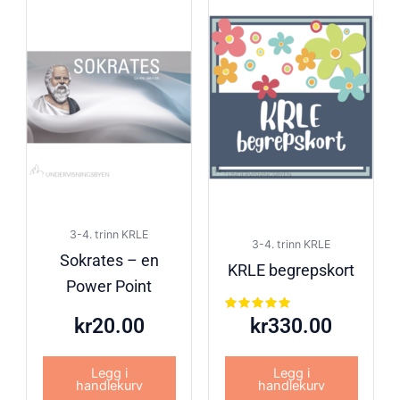
3-4. trinn KRLE
3-4. trinn KRLE
Sokrates – en
KRLE begrepskort
Power Point
Vurdert
kr
20.00
kr
330.00
5.00
av 5
Legg i
Legg i
handlekurv
handlekurv