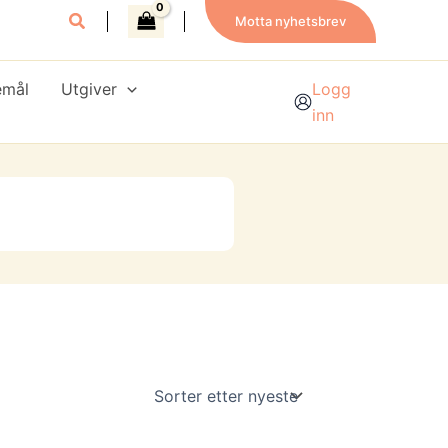
Motta nyhetsbrev
emål
Utgiver
Logg
inn