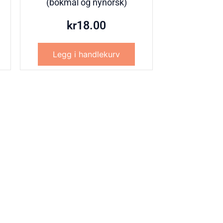
(bokmål og nynorsk)
kr
18.00
Legg i handlekurv