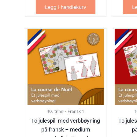
Legg i handlekurv
Le
10. trinn - Fransk 1
1
To julespill med verbbøyning
To jule
på fransk – medium
på