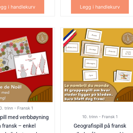
gg i handlekurv
Legg i handlekurv
0. trinn - Fransk 1
spill med verbbøyning
10. trinn - Fransk 1
 fransk – enkel
Geografispill på fransk