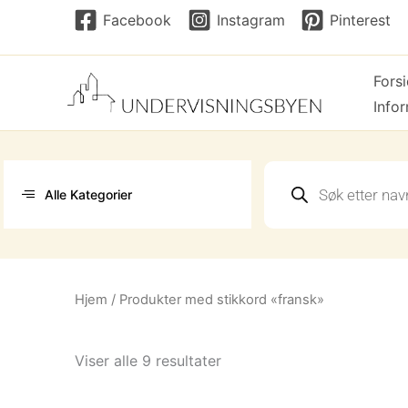
Hopp
Facebook
Instagram
Pinterest
rett
til
Fors
innholdet
Info
Products
search
Alle Kategorier
Hjem
/ Produkter med stikkord «fransk»
Sortert
Viser alle 9 resultater
etter
nyeste