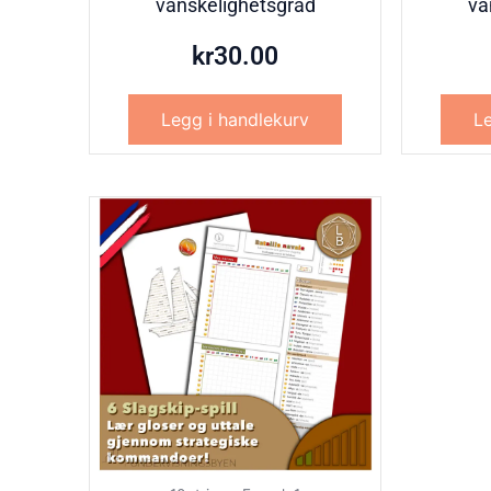
vanskelighetsgrad
va
kr
30.00
Legg i handlekurv
Le