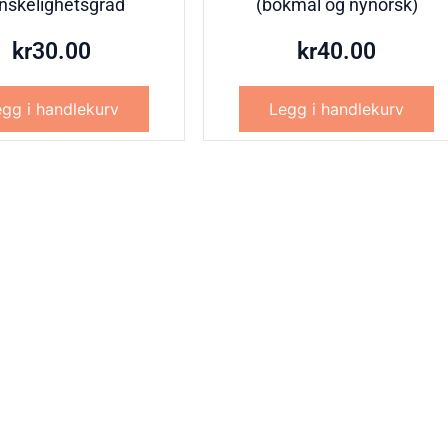
nskelighetsgrad
(bokmål og nynorsk)
kr
30.00
kr
40.00
gg i handlekurv
Legg i handlekurv