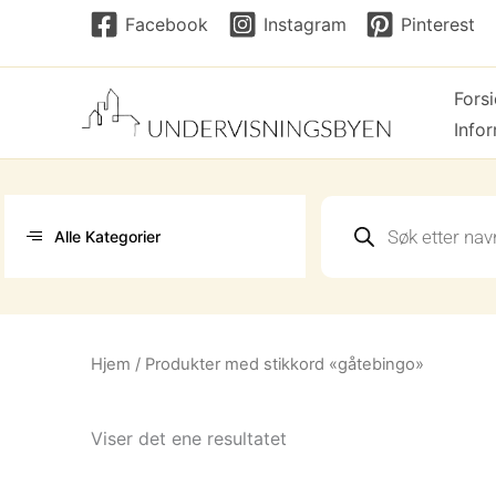
Hopp
Facebook
Instagram
Pinterest
rett
til
Fors
innholdet
Info
Products
search
Alle Kategorier
Hjem
/ Produkter med stikkord «gåtebingo»
Viser det ene resultatet