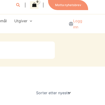
Motta nyhetsbrev
emål
Utgiver
Logg
inn