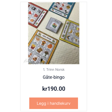
1. Trinn Norsk
Gåte-bingo
kr
190.00
Legg i handlekurv