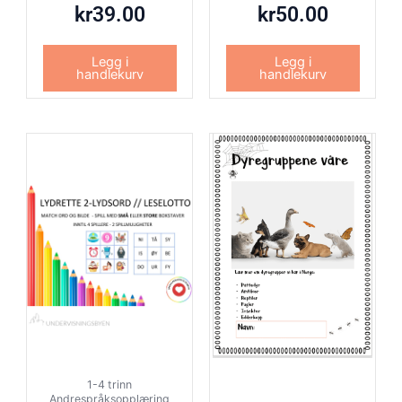
kr
39.00
kr
50.00
Legg i
Legg i
handlekurv
handlekurv
1-4 trinn
Andrespråksopplæring