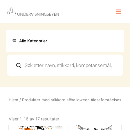
Hopp
rett
til
innholdet
Alle Kategorier
Products
search
Hjem
/ Produkter med stikkord «#halloween #leseforståelse»
Sortert
etter
Viser 1–16 av 17 resultater
nyeste