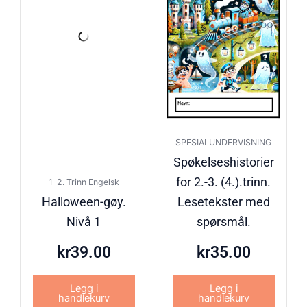
SPESIALUNDERVISNING
Spøkelseshistorier
for 2.-3. (4.).trinn.
1-2. Trinn Engelsk
Halloween-gøy.
Lesetekster med
Nivå 1
spørsmål.
kr
39.00
kr
35.00
Legg i
Legg i
handlekurv
handlekurv