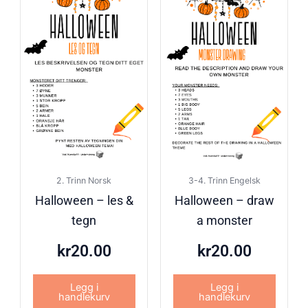
2. Trinn Norsk
3-4. Trinn Engelsk
Halloween – les &
Halloween – draw
tegn
a monster
kr
20.00
kr
20.00
Legg i
Legg i
handlekurv
handlekurv