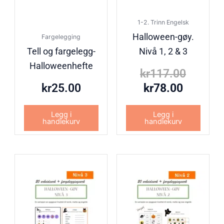
1-2. Trinn Engelsk
Halloween-gøy.
Fargelegging
Tell og fargelegg-
Nivå 1, 2 & 3
Halloweenhefte
kr
117.00
kr
25.00
kr
78.00
Legg i
Legg i
handlekurv
handlekurv