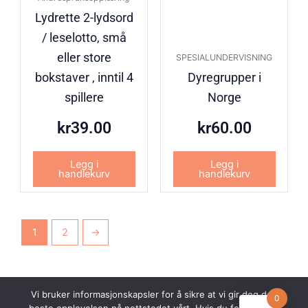
Lydrette 2-lydsord
/ leselotto, små
eller store
SPESIALUNDERVISNING
bokstaver , inntil 4
Dyregrupper i
spillere
Norge
kr
39.00
kr
60.00
Legg i
Legg i
handlekurv
handlekurv
1
2
→
Vi bruker informasjonskapsler for å sikre at vi gir deg den
0