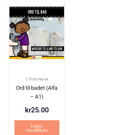
1. Trinn Norsk
Ord til badet (Alfa
– A1)
kr
25.00
Legg i
handlekurv