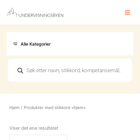
Hopp
rett
til
innholdet
Alle Kategorier
Products
search
Hjem
/ Produkter med stikkord «hjem»
Viser det ene resultatet