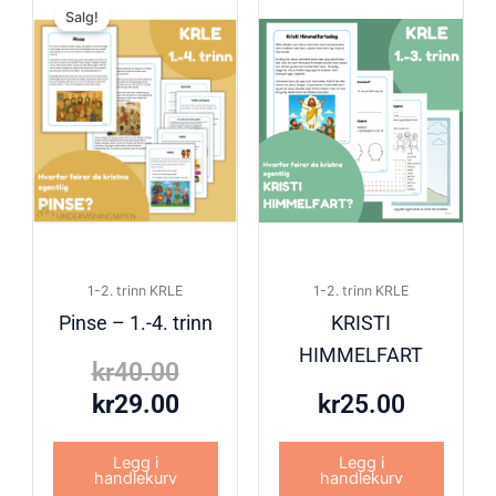
Salg!
pris
pris
var:
er:
kr40.00.
kr29.00.
1-2. trinn KRLE
1-2. trinn KRLE
Pinse – 1.-4. trinn
KRISTI
HIMMELFART
kr
40.00
kr
29.00
kr
25.00
Legg i
Legg i
handlekurv
handlekurv