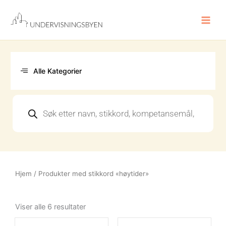
Hopp
rett
til
innholdet
Alle Kategorier
Products
search
Hjem
/ Produkter med stikkord «høytider»
Sortert
etter
Viser alle 6 resultater
nyeste
Opprinnelig
Nåværende