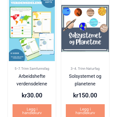
5-7. Trinn Samfunnsfag
3-4. Trinn Naturfag
Arbeidshefte
Solsystemet og
verdensdelene
planetene
kr
30.00
kr
150.00
Legg i
Legg i
handlekurv
handlekurv