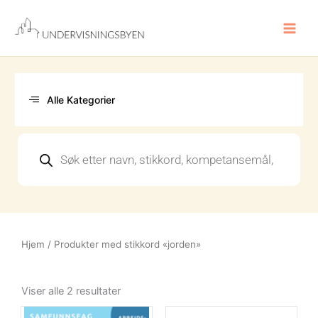
Hopp
rett
til
innholdet
Alle Kategorier
Products
search
Hjem
/ Produkter med stikkord «jorden»
Sortert
etter
Viser alle 2 resultater
nyeste