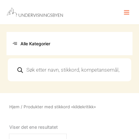
Hopp
rett
til
innholdet
Alle Kategorier
Products
search
Hjem
/ Produkter med stikkord «kildekritikk»
Viser det ene resultatet