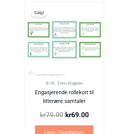
Opprinnelig
Nåværende
Salg!
pris
pris
var:
er:
kr79.00.
kr69.00.
8-10. Trinn Engelsk
Engasjerende rollekort til
litterære samtaler
kr
79.00
kr
69.00
Legg i handlekurv