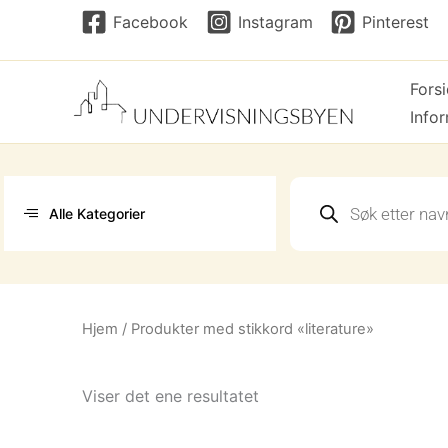
Hopp
Facebook
Instagram
Pinterest
rett
til
Fors
innholdet
Info
Products
search
Alle Kategorier
Hjem
/ Produkter med stikkord «literature»
Viser det ene resultatet