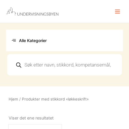
Hopp
rett
til
innholdet
Alle Kategorier
Products
search
Hjem
/ Produkter med stikkord «løkkeskrift»
Viser det ene resultatet