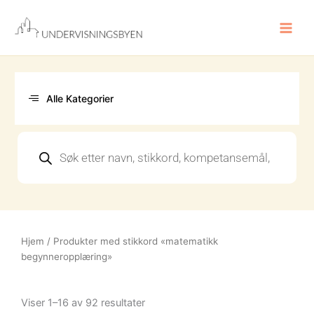
Hopp
rett
til
innholdet
Alle Kategorier
Products
search
Hjem
/ Produkter med stikkord «matematikk
begynneropplæring»
Sortert
etter
Viser 1–16 av 92 resultater
nyeste