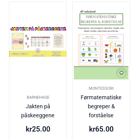
MONTESSORI
Førmatematiske
BARNEHAGE
Jakten på
begreper &
påskeeggene
forståelse
kr
25.00
kr
65.00