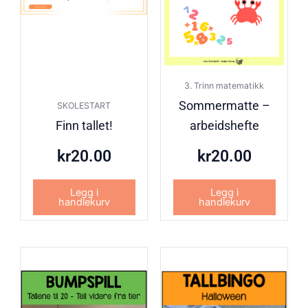
3. Trinn matematikk
Sommermatte –
SKOLESTART
Finn tallet!
arbeidshefte
kr
20.00
kr
20.00
Legg i
Legg i
handlekurv
handlekurv