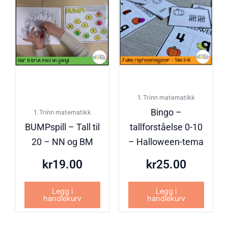
1. Trinn matematikk
Bingo –
1. Trinn matematikk
BUMPspill – Tall til
tallforståelse 0-10
20 – NN og BM
– Halloween-tema
kr
19.00
kr
25.00
Legg i
Legg i
handlekurv
handlekurv