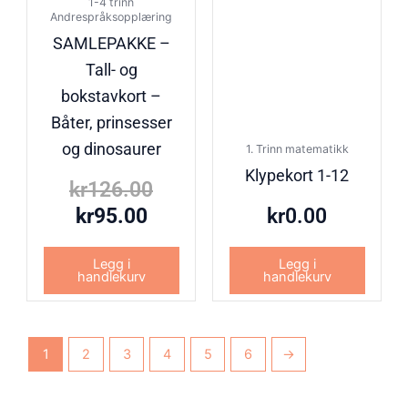
1-4 trinn
Andrespråksopplæring
SAMLEPAKKE –
Tall- og
bokstavkort –
Båter, prinsesser
og dinosaurer
1. Trinn matematikk
Klypekort 1-12
kr
126.00
kr
95.00
kr
0.00
Legg i
Legg i
handlekurv
handlekurv
1
2
3
4
5
6
→