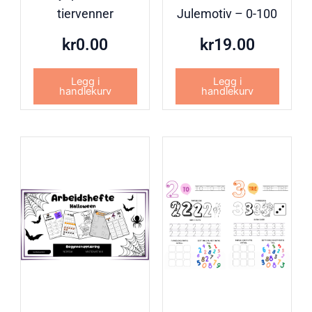
tiervenner
Julemotiv – 0-100
kr
0.00
kr
19.00
Legg i
Legg i
handlekurv
handlekurv