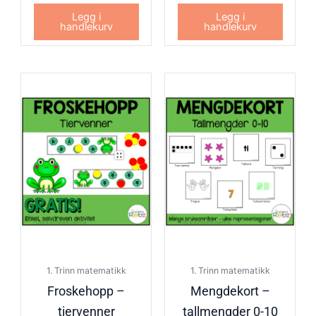
Legg i
Legg i
handlekurv
handlekurv
1. Trinn matematikk
1. Trinn matematikk
Froskehopp –
Mengdekort –
tiervenner
tallmengder 0-10