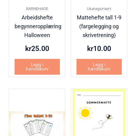
BARNEHAGE
Ukategorisert
Arbeidshefte
Mattehefte tall 1-9
begynneropplæring
(fargelegging og
Halloween
skrivetrening)
kr
25.00
kr
10.00
Legg i
Legg i
handlekurv
handlekurv