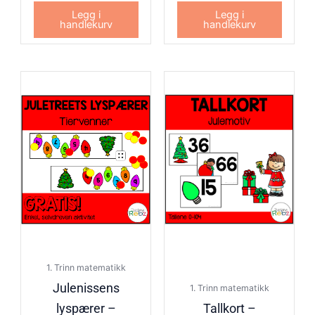
Legg i
Legg i
handlekurv
handlekurv
1. Trinn matematikk
Julenissens
1. Trinn matematikk
lyspærer –
Tallkort –