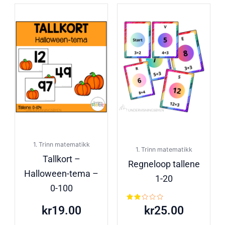
1. Trinn matematikk
1. Trinn matematikk
Tallkort –
Regneloop tallene
Halloween-tema –
1-20
0-100
Vurdert
kr
19.00
kr
25.00
2.00
av 5