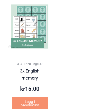
3-4. Trinn Engelsk
3x English
memory
kr
15.00
Legg i
handlekurv