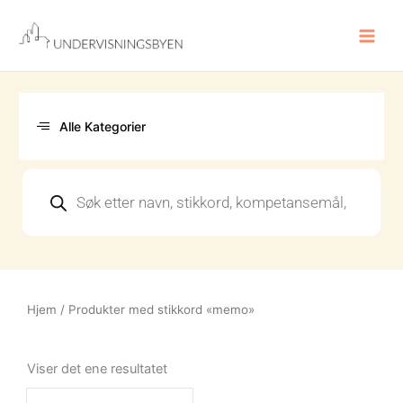
Hopp
rett
til
innholdet
Alle Kategorier
Products
search
Hjem
/ Produkter med stikkord «memo»
Viser det ene resultatet