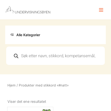
Hopp
rett
til
innholdet
Alle Kategorier
Products
search
Hjem
/ Produkter med stikkord «#natt»
Viser det ene resultatet