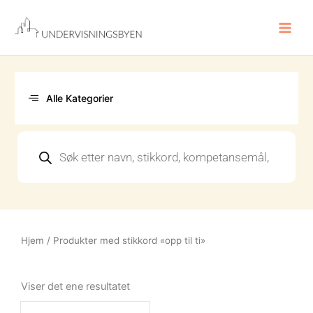
Hopp
rett
til
innholdet
Alle Kategorier
Products
search
Hjem
/ Produkter med stikkord «opp til ti»
Viser det ene resultatet