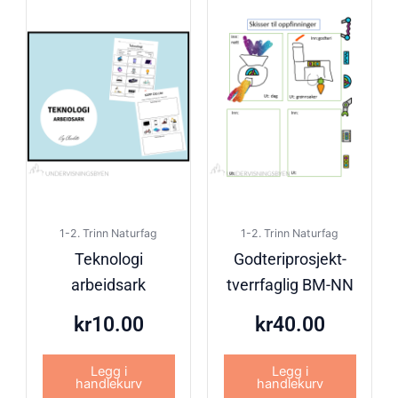
1-2. Trinn Naturfag
1-2. Trinn Naturfag
Teknologi
Godteriprosjekt-
arbeidsark
tverrfaglig BM-NN
kr
10.00
kr
40.00
Legg i
Legg i
handlekurv
handlekurv