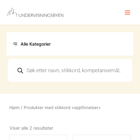
Hopp
rett
til
innholdet
Alle Kategorier
Products
search
Hjem
/ Produkter med stikkord «oppfinnelser»
Sortert
etter
Viser alle 2 resultater
nyeste