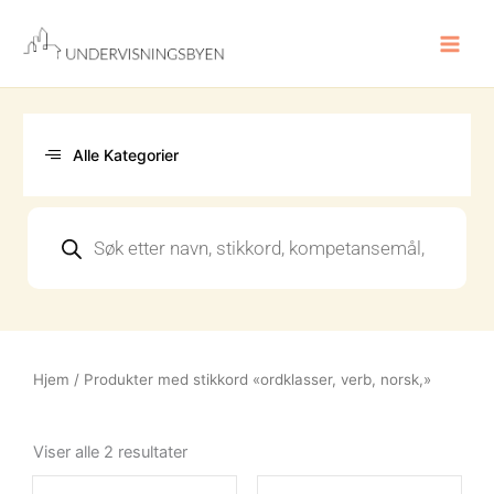
Hopp
rett
til
innholdet
Alle Kategorier
Products
search
Hjem
/ Produkter med stikkord «ordklasser, verb, norsk,»
Sortert
etter
Viser alle 2 resultater
nyeste