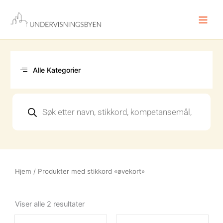
Hopp
rett
til
innholdet
Alle Kategorier
Products
search
Hjem
/ Produkter med stikkord «øvekort»
Sortert
etter
Viser alle 2 resultater
nyeste