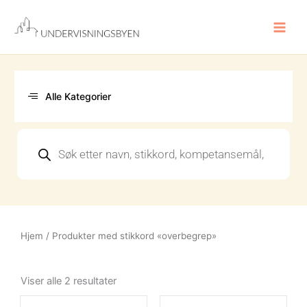
Hopp
rett
til
innholdet
Alle Kategorier
Products
search
Hjem
/ Produkter med stikkord «overbegrep»
Sortert
etter
Viser alle 2 resultater
nyeste