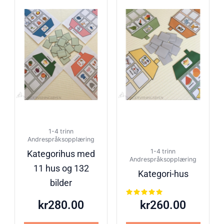
1-4 trinn
Andrespråksopplæring
1-4 trinn
Kategorihus med
Andrespråksopplæring
11 hus og 132
Kategori-hus
bilder
Vurdert
kr
280.00
kr
260.00
5.00
av 5