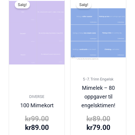
Salg!
Salg!
pris
pris
pris
pris
var:
er:
var:
er:
kr99.00.
kr89.00.
kr89.00
kr79.00
5-7. Trinn Engelsk
Mimelek – 80
oppgaver til
DIVERSE
100 Mimekort
engelsktimen!
kr
99.00
kr
89.00
kr
89.00
kr
79.00