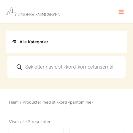
Hopp
rett
til
innholdet
Alle Kategorier
Products
search
Hjem
/ Produkter med stikkord «pantomime»
Sortert
etter
Viser alle 2 resultater
nyeste
Opprinnelig
Nåværende
Opprinn
Nåvære