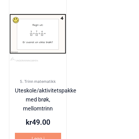
5. Trinn matematikk
Uteskole/aktivitetspakke
med brøk,
mellomtrinn
kr
49.00
Legg i