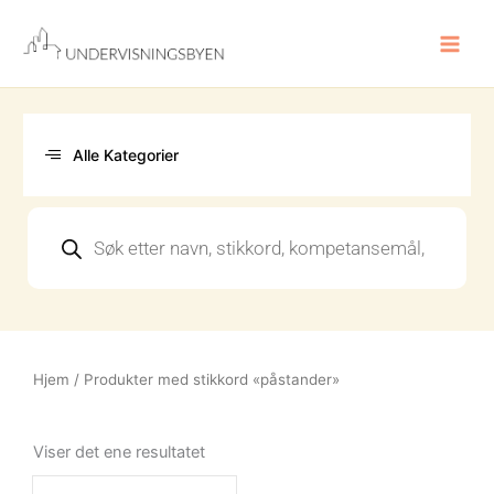
Hopp
rett
til
innholdet
Alle Kategorier
Products
search
Hjem
/ Produkter med stikkord «påstander»
Viser det ene resultatet