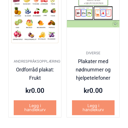
DIVERSE
Plakater med
ANDRESPRÅKSOPPLÆRING
Ordforråd plakat:
nødnummer og
Frukt
hjelpetelefoner
kr
0.00
kr
0.00
Legg i
Legg i
handlekurv
handlekurv