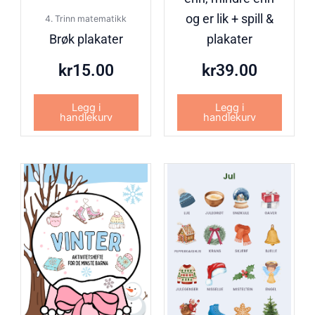
og er lik + spill &
4. Trinn matematikk
Brøk plakater
plakater
kr
15.00
kr
39.00
Legg i
Legg i
handlekurv
handlekurv