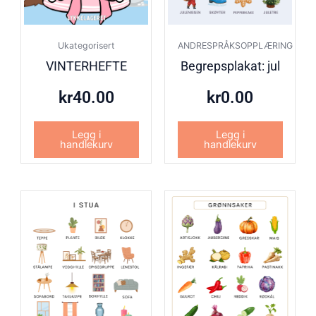
Ukategorisert
ANDRESPRÅKSOPPLÆRING
VINTERHEFTE
Begrepsplakat: jul
kr
40.00
kr
0.00
Legg i
Legg i
handlekurv
handlekurv