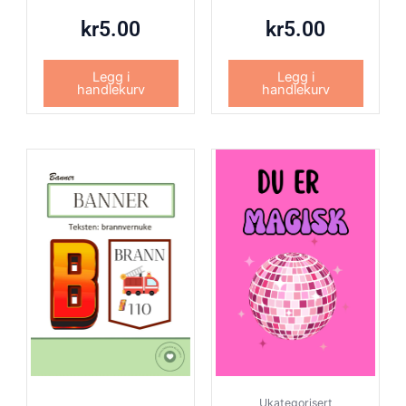
kr
5.00
kr
5.00
Legg i
Legg i
handlekurv
handlekurv
Ukategorisert