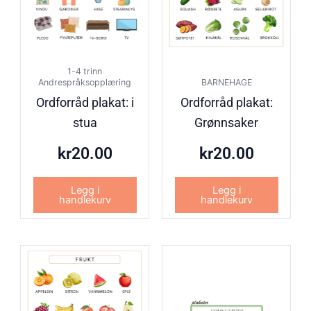
1-4 trinn
Andrespråksopplæring
BARNEHAGE
Ordforråd plakat: i
Ordforråd plakat:
stua
Grønnsaker
kr
20.00
kr
20.00
Legg i
Legg i
handlekurv
handlekurv