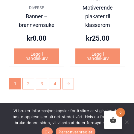
Motiverende
DIVERSE
Banner –
plakater til
brannvernsuke
klasserom
kr
0.00
kr
25.00
Legg i
Legg i
handlekurv
handlekurv
1
2
3
4
→
Vi bruker informasjonskapsler for å sikre at vi gir deg den
0
beste opplevelsen på nettstedet vårt. Hvis du fortsetter å
© 2026 Undervisningsbyen AS. Alle rettigheter forbeholdt.
bruke denne siden, vil vi anta at du er fornøyd med det.
Nettsiden er utviklet av
Webco AS.
Ok
Personvernregler