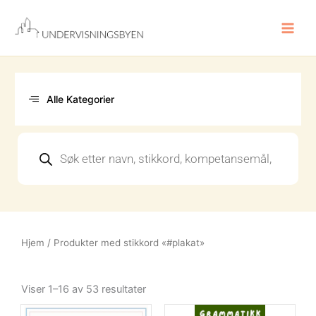
Hopp
rett
til
innholdet
Alle Kategorier
Products
search
Hjem
/ Produkter med stikkord «#plakat»
Sortert
etter
Viser 1–16 av 53 resultater
nyeste