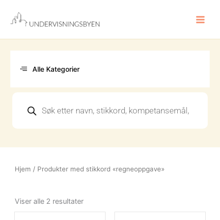
Hopp
rett
til
innholdet
Alle Kategorier
Products
search
Hjem
/ Produkter med stikkord «regneoppgave»
Sortert
etter
Viser alle 2 resultater
nyeste