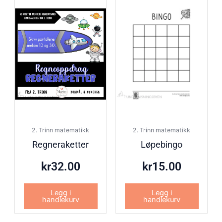
2. Trinn matematikk
2. Trinn matematikk
Regneraketter
Løpebingo
kr
32.00
kr
15.00
Legg i
Legg i
handlekurv
handlekurv