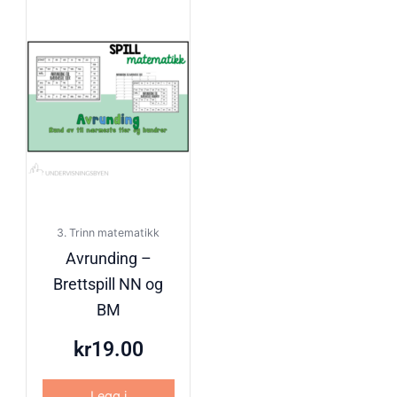
3. Trinn matematikk
Avrunding –
Brettspill NN og
BM
kr
19.00
Legg i