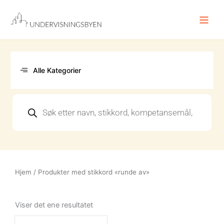
Hopp
rett
til
innholdet
Alle Kategorier
Products
search
Hjem
/ Produkter med stikkord «runde av»
Viser det ene resultatet