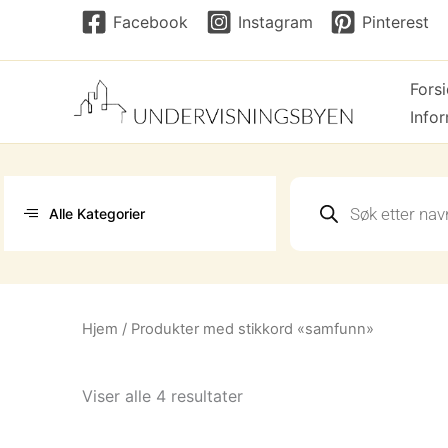
Hopp
Facebook
Instagram
Pinterest
rett
til
Fors
innholdet
Info
Products
search
Alle Kategorier
Hjem
/ Produkter med stikkord «samfunn»
Sortert
Viser alle 4 resultater
etter
nyeste