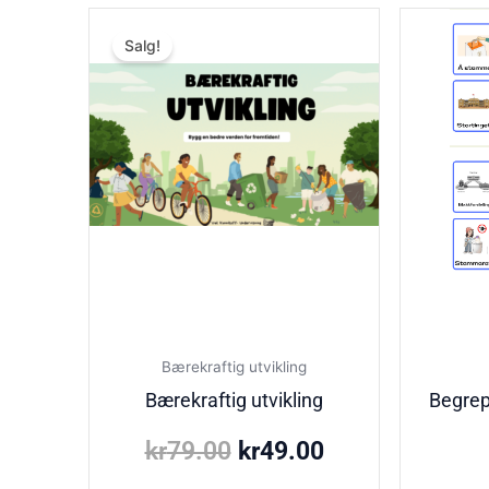
Opprinnelig
Nåværende
Salg!
pris
pris
var:
er:
kr79.00.
kr49.00.
Bærekraftig utvikling
Bærekraftig utvikling
Begreps
kr
79.00
kr
49.00