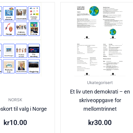
Ukategorisert
Et liv uten demokrati – en
skriveoppgave for
NORSK
kort til valg i Norge
mellomtrinnet
kr
10.00
kr
30.00