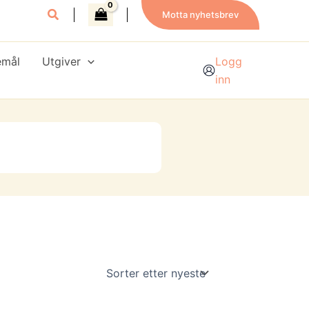
Motta nyhetsbrev
emål
Utgiver
Logg
inn