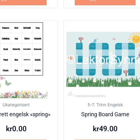
Ukategorisert
5-7. Trinn Engelsk
ett engelsk «spring»
Spring Board Game
kr
0.00
kr
49.00