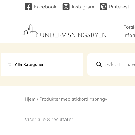
Hopp
Facebook
Instagram
Pinterest
rett
til
Fors
innholdet
Info
Products
search
Alle Kategorier
Hjem
/ Produkter med stikkord «spring»
Sortert
Viser alle 8 resultater
etter
nyeste