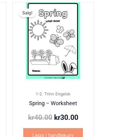
g
værende
Opprinnelig
Nåværende
Salg!
s
pris
pris
var:
er:
30.00.
kr40.00.
kr30.00.
1-2. Trinn Engelsk
Spring – Worksheet
kr
40.00
kr
30.00
Legg i handlekurv