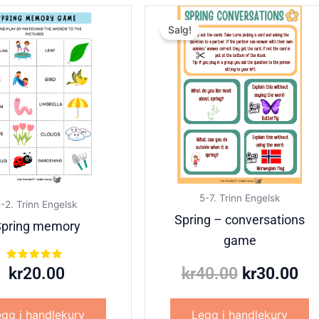
Opprinneli
Nå
Salg!
pris
pri
var:
er:
kr40.00.
kr
5-7. Trinn Engelsk
1-2. Trinn Engelsk
Spring – conversations
pring memory
game
Vurdert
kr
20.00
kr
40.00
kr
30.00
5.00
av 5
gg i handlekurv
Legg i handlekurv