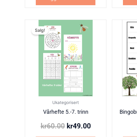
Opprinnelig
Nåværende
Salg!
pris
pris
var:
er:
kr60.00.
kr49.00.
Ukategorisert
Vårhefte 5.-7. trinn
Bingobr
kr
60.00
kr
49.00