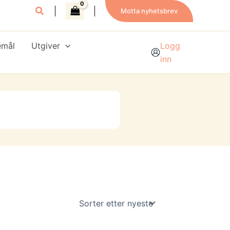
Motta nyhetsbrev
emål
Utgiver
Logg
inn