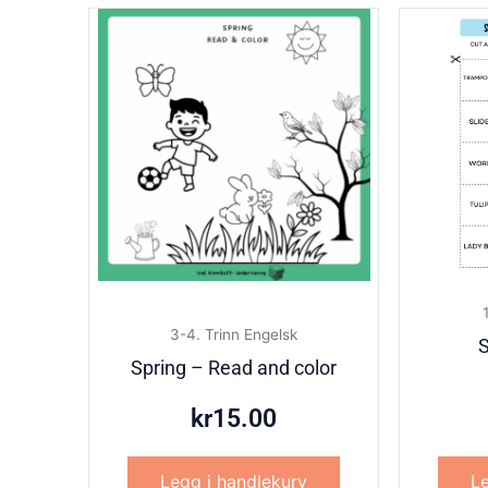
3-4. Trinn Engelsk
S
Spring – Read and color
kr
15.00
Legg i handlekurv
Le