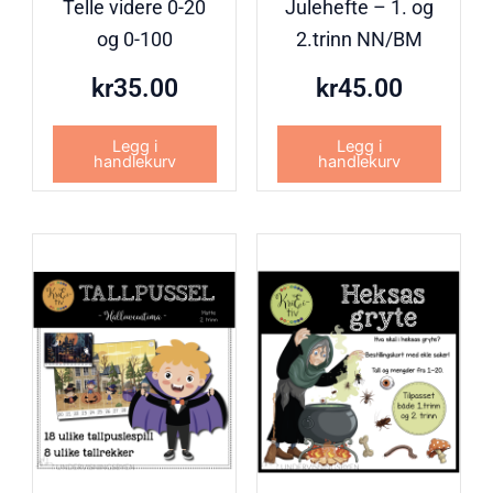
Telle videre 0-20
Julehefte – 1. og
og 0-100
2.trinn NN/BM
kr
35.00
kr
45.00
Legg i
Legg i
handlekurv
handlekurv