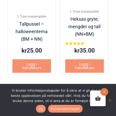
1. Trinn matematikk
1. Trinn matematikk
Heksas gryte;
Tallpussel –
mengder og tall
halloweentema
(NN+BM)
(BM + NN)
Vurdert
kr
25.00
kr
35.00
5.00
av 5
Legg i
Legg i
handlekurv
handlekurv
Vi bruker informasjonskapsler for å sikre at vi gir deg den
0
beste opplevelsen på nettstedet vårt. Hvis du fortsetter å
© 2026 Undervisningsbyen AS. Alle rettigheter forbeholdt.
bruke denne siden, vil vi anta at du er fornøyd med det.
Nettsiden er utviklet av
Webco AS.
Ok
Personvernregler