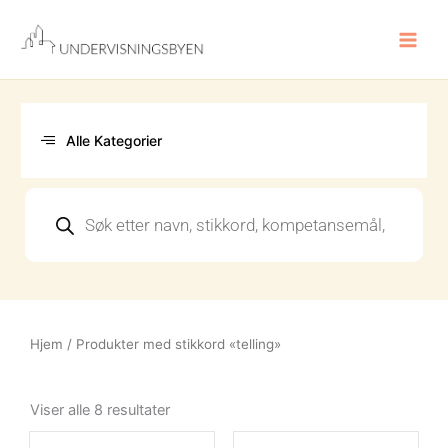
Hopp
rett
til
innholdet
Alle Kategorier
Products
search
Hjem
/ Produkter med stikkord «telling»
Sortert
etter
Viser alle 8 resultater
nyeste