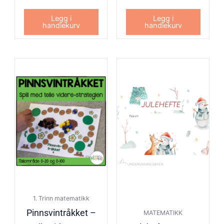
Legg i
Legg i
handlekurv
handlekurv
1. Trinn matematikk
Pinnsvintråkket –
MATEMATIKK