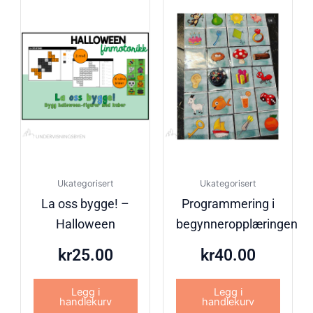
Ukategorisert
Ukategorisert
La oss bygge! –
Programmering i
Halloween
begynneropplæringen
kr
25.00
kr
40.00
Legg i
Legg i
handlekurv
handlekurv