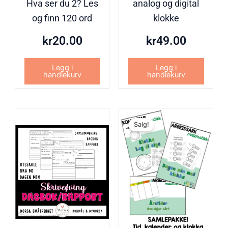
Hva ser du 2? Les
analog og digital
og finn 120 ord
klokke
kr
20.00
kr
49.00
Legg i
Legg i
handlekurv
handlekurv
Opprinn
Nåvær
Salg!
pris
pris
var:
er:
kr157.0
kr120.0