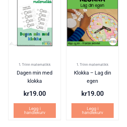
1. Trinn matematikk
1. Trinn matematikk
Dagen min med
Klokka – Lag din
klokka
egen
kr
19.00
kr
19.00
Legg i
Legg i
handlekurv
handlekurv