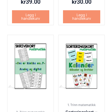
kr
39.00
kr
30.00
Legg i
Legg i
handlekurv
handlekurv
1. Trinn matematikk