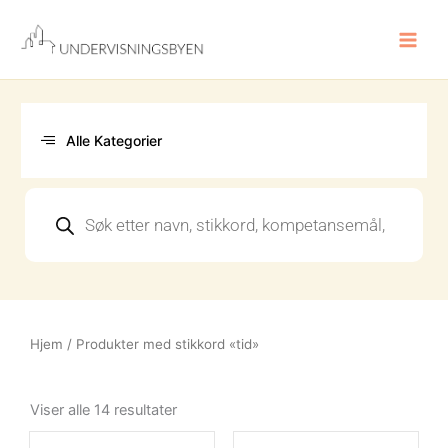
Hopp
rett
til
innholdet
Alle Kategorier
Products
search
Hjem
/ Produkter med stikkord «tid»
Sortert
etter
Viser alle 14 resultater
nyeste