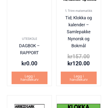
1. Trinn matematikk
Tid; Klokka og
kalender –
Samlepakke
Nynorsk og
UTESKOLE
DAGBOK –
Bokmål
RAPPORT
kr
157.00
kr
0.00
kr
120.00
Legg i
Legg i
handlekurv
handlekurv