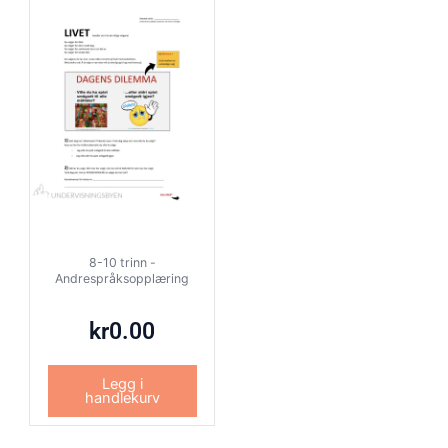
8-10 trinn -
Andrespråksopplæring
kr
0.00
Legg i
handlekurv