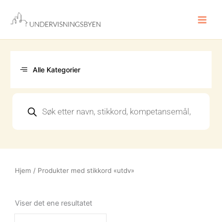
Hopp
rett
til
innholdet
Alle Kategorier
Products
search
Hjem
/ Produkter med stikkord «utdv»
Viser det ene resultatet