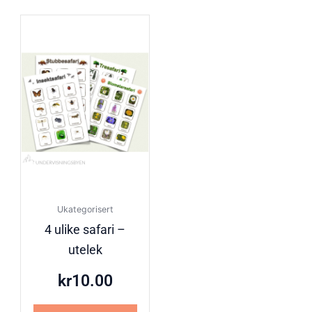
Ukategorisert
4 ulike safari –
utelek
kr
10.00