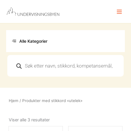
Hopp
rett
til
innholdet
Alle Kategorier
Products
search
Hjem
/ Produkter med stikkord «utelek»
Sortert
etter
Viser alle 3 resultater
nyeste