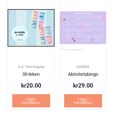
3-4. Trinn Engelsk
DIVERSE
30-leken
Aktivitetsbingo
kr
20.00
kr
29.00
Legg i
Legg i
handlekurv
handlekurv