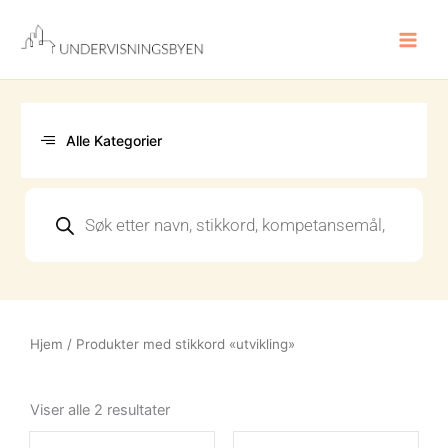
Hopp
rett
til
innholdet
Alle Kategorier
Products
search
Hjem
/ Produkter med stikkord «utvikling»
Sortert
etter
Viser alle 2 resultater
nyeste