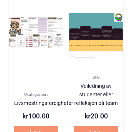
SFO
Veiledning av
studenter eller
Ukategorisert
Livsmestringsferdigheter
refleksjon på team
kr
100.00
kr
20.00
Legg i
Legg i