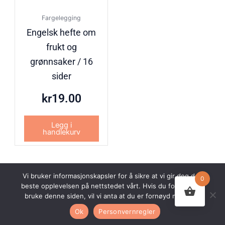
Fargelegging
Engelsk hefte om
frukt og
grønnsaker / 16
sider
kr
19.00
Legg i
handlekurv
Vi bruker informasjonskapsler for å sikre at vi gir deg den
0
beste opplevelsen på nettstedet vårt. Hvis du fortsetter å
© 2026 Undervisningsbyen AS. Alle rettigheter forbeholdt.
bruke denne siden, vil vi anta at du er fornøyd med det.
Nettsiden er utviklet av
Webco AS.
Ok
Personvernregler