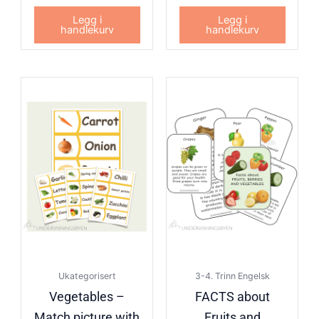
Legg i
Legg i
handlekurv
handlekurv
Ukategorisert
3-4. Trinn Engelsk
Vegetables –
FACTS about
Match picture with
Fruits and