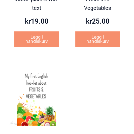
text
Vegetables
kr
19.00
kr
25.00
Legg i
Legg i
handlekurv
handlekurv