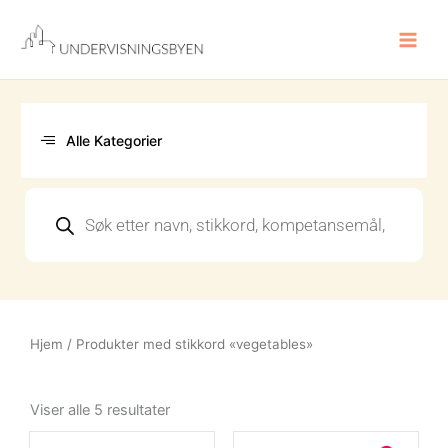
Hopp
rett
til
innholdet
Alle Kategorier
Products
search
Hjem
/ Produkter med stikkord «vegetables»
Sortert
etter
Viser alle 5 resultater
nyeste