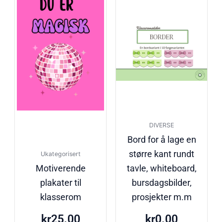
DIVERSE
Bord for å lage en
større kant rundt
Ukategorisert
Motiverende
tavle, whiteboard,
plakater til
bursdagsbilder,
klasserom
prosjekter m.m
kr
25.00
kr
0.00