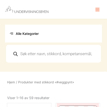
Hopp
rett
til
innholdet
Alle Kategorier
Products
search
Hjem
/ Produkter med stikkord «#veggpynt»
Sortert
etter
Viser 1–16 av 59 resultater
nyeste