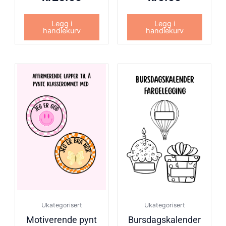
Legg i
Legg i
handlekurv
handlekurv
Ukategorisert
Ukategorisert
Motiverende pynt
Bursdagskalender