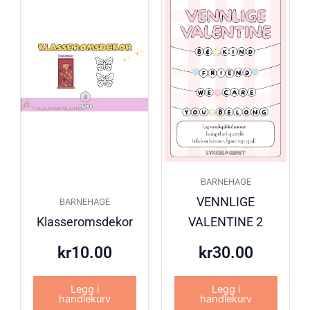
BARNEHAGE
VENNLIGE
BARNEHAGE
Klasseromsdekor
VALENTINE 2
kr
10.00
kr
30.00
Legg i
Legg i
handlekurv
handlekurv