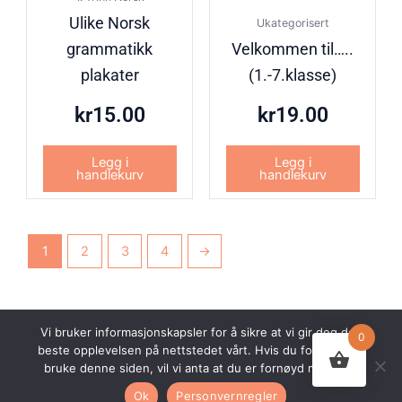
Ulike Norsk
Ukategorisert
grammatikk
Velkommen til…..
plakater
(1.-7.klasse)
kr
15.00
kr
19.00
Legg i
Legg i
handlekurv
handlekurv
1
2
3
4
→
Vi bruker informasjonskapsler for å sikre at vi gir deg den
0
beste opplevelsen på nettstedet vårt. Hvis du fortsetter å
© 2026 Undervisningsbyen AS. Alle rettigheter forbeholdt.
bruke denne siden, vil vi anta at du er fornøyd med det.
Nettsiden er utviklet av
Webco AS.
Ok
Personvernregler