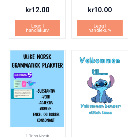
kr
12.00
kr
10.00
Legg i
Legg i
handlekurv
handlekurv
1. Trinn Norsk