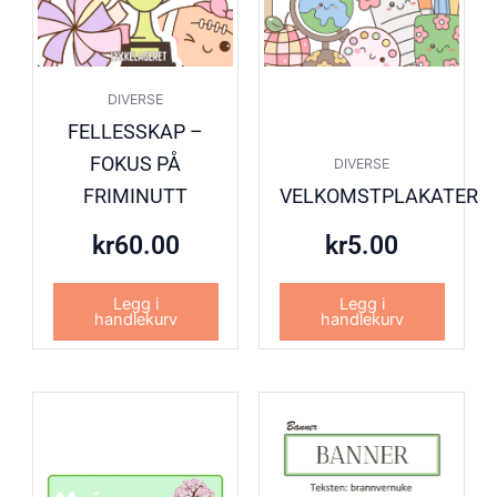
DIVERSE
FELLESSKAP –
FOKUS PÅ
DIVERSE
FRIMINUTT
VELKOMSTPLAKATER
kr
60.00
kr
5.00
Legg i
Legg i
handlekurv
handlekurv