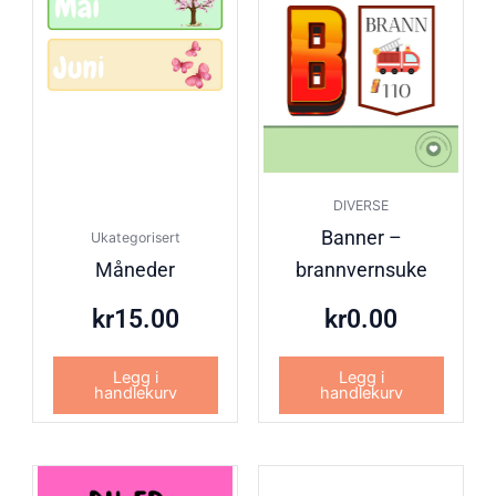
DIVERSE
Banner –
Ukategorisert
Måneder
brannvernsuke
kr
15.00
kr
0.00
Legg i
Legg i
handlekurv
handlekurv