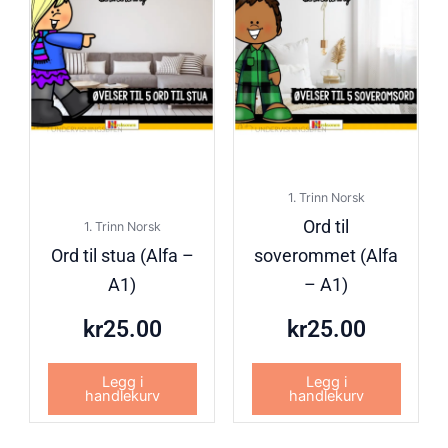
1. Trinn Norsk
Ord til
1. Trinn Norsk
Ord til stua (Alfa –
soverommet (Alfa
A1)
– A1)
kr
25.00
kr
25.00
Legg i
Legg i
handlekurv
handlekurv