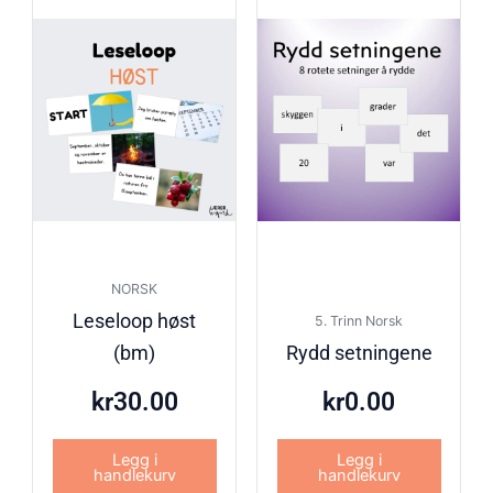
NORSK
Leseloop høst
5. Trinn Norsk
(bm)
Rydd setningene
kr
30.00
kr
0.00
Legg i
Legg i
handlekurv
handlekurv