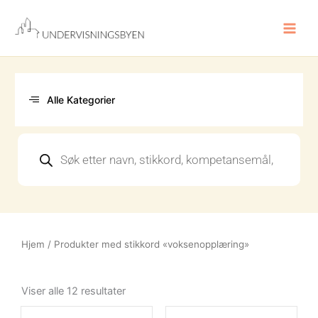
Hopp
rett
til
innholdet
Alle Kategorier
Products
search
Hjem
/ Produkter med stikkord «voksenopplæring»
Sortert
etter
Viser alle 12 resultater
nyeste