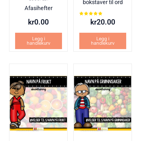
bokstaver til ord
Afasihefter
Vurdert
kr
0.00
kr
20.00
5.00
av 5
Legg i
Legg i
handlekurv
handlekurv