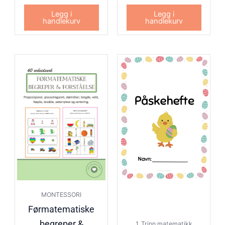
Legg i
Legg i
handlekurv
handlekurv
MONTESSORI
Førmatematiske
begreper &
1. Trinn matematikk