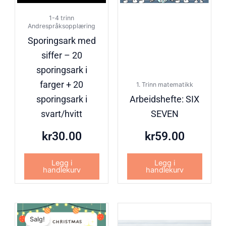
1-4 trinn
Andrespråksopplæring
Sporingsark med
siffer – 20
sporingsark i
farger + 20
1. Trinn matematikk
sporingsark i
Arbeidshefte: SIX
svart/hvitt
SEVEN
kr
30.00
kr
59.00
Legg i
Legg i
handlekurv
handlekurv
Opprinnelig
Nåværende
Salg!
pris
pris