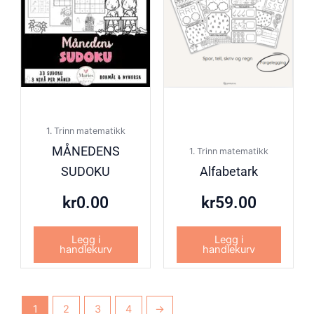
1. Trinn matematikk
MÅNEDENS
1. Trinn matematikk
SUDOKU
Alfabetark
kr
0.00
kr
59.00
Legg i
Legg i
handlekurv
handlekurv
1
2
3
4
→