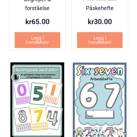
forståelse
Påskehefte
kr
65.00
kr
30.00
Legg i
Legg i
handlekurv
handlekurv