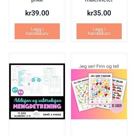
kr
39.00
kr
35.00
Legg i
Legg i
handlekurv
handlekurv