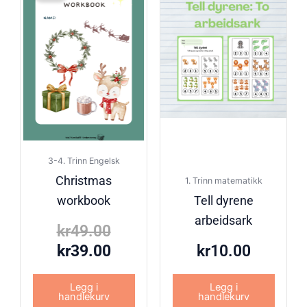
var:
er:
kr49.00.
kr39.00.
3-4. Trinn Engelsk
Christmas
1. Trinn matematikk
workbook
Tell dyrene
arbeidsark
kr
49.00
kr
39.00
kr
10.00
Legg i
Legg i
handlekurv
handlekurv