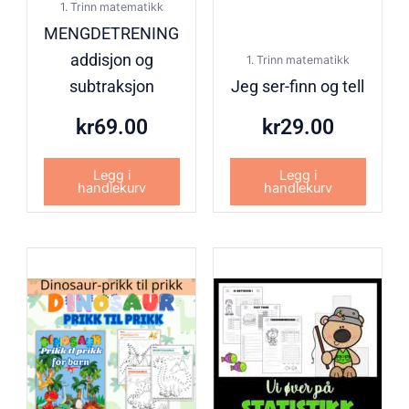
1. Trinn matematikk
MENGDETRENING
addisjon og
1. Trinn matematikk
subtraksjon
Jeg ser-finn og tell
kr
69.00
kr
29.00
Legg i
Legg i
handlekurv
handlekurv