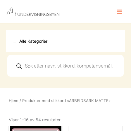
Hopp
rett
til
innholdet
Alle Kategorier
Products
search
Hjem
/ Produkter med stikkord «ARBEIDSARK MATTE»
Sortert
etter
Viser 1–16 av 54 resultater
nyeste