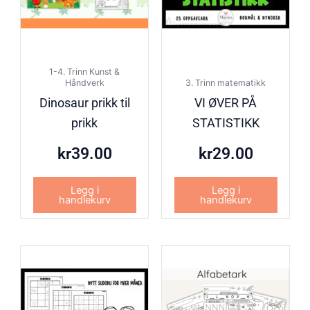
1-4. Trinn Kunst &
Håndverk
3. Trinn matematikk
Dinosaur prikk til
VI ØVER PÅ
prikk
STATISTIKK
kr
39.00
kr
29.00
Legg i
Legg i
handlekurv
handlekurv