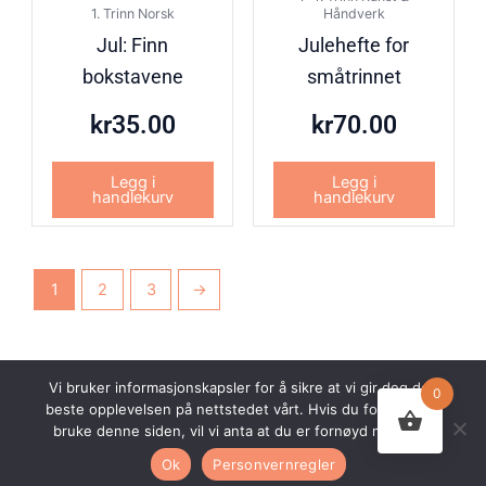
1. Trinn Norsk
Håndverk
Jul: Finn
Julehefte for
bokstavene
småtrinnet
kr
35.00
kr
70.00
Legg i
Legg i
handlekurv
handlekurv
1
2
3
→
Vi bruker informasjonskapsler for å sikre at vi gir deg den
0
beste opplevelsen på nettstedet vårt. Hvis du fortsetter å
© 2026 Undervisningsbyen AS. Alle rettigheter forbeholdt.
bruke denne siden, vil vi anta at du er fornøyd med det.
Nettsiden er utviklet av
Webco AS.
Ok
Personvernregler