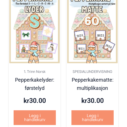
1. Trinn Norsk
SPESIALUNDERVISNING
Pepperkakelyder:
Pepperkakematte:
førstelyd
multiplikasjon
kr
30.00
kr
30.00
Legg i
Legg i
handlekurv
handlekurv