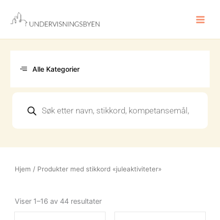
Hopp
rett
til
innholdet
Alle Kategorier
Products
search
Hjem
/ Produkter med stikkord «juleaktiviteter»
Sortert
etter
Viser 1–16 av 44 resultater
nyeste
Opprinnelig
Nåværende
Opprinn
Nåvære