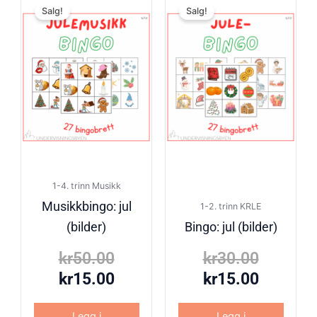
Salg!
Salg!
pris
pris
pris
pris
var:
er:
var:
er:
kr50.00.
kr15.00.
kr30.00
kr15.00
1-4. trinn Musikk
Musikkbingo: jul
1-2. trinn KRLE
(bilder)
Bingo: jul (bilder)
kr
50.00
kr
30.00
kr
15.00
kr
15.00
Legg i
Legg i