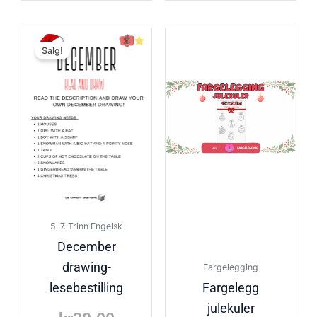
Opprinnelig
Nåværende
Salg!
pris
pris
var:
er:
kr30.00.
kr20.00.
5-7. Trinn Engelsk
December
drawing-
Fargelegging
lesebestilling
Fargelegg
julekuler