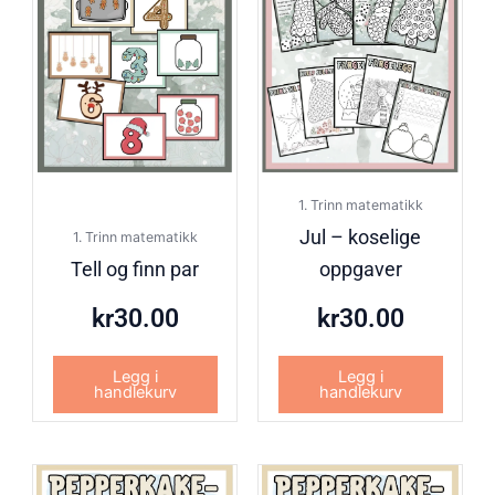
1. Trinn matematikk
Jul – koselige
1. Trinn matematikk
Tell og finn par
oppgaver
kr
30.00
kr
30.00
Legg i
Legg i
handlekurv
handlekurv