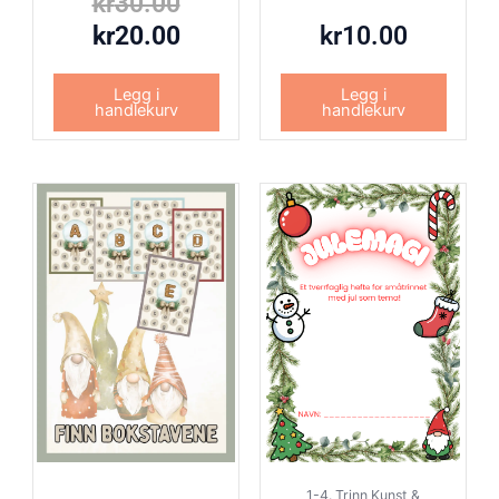
kr
30.00
kr
20.00
kr
10.00
Legg i
Legg i
handlekurv
handlekurv
1-4. Trinn Kunst &