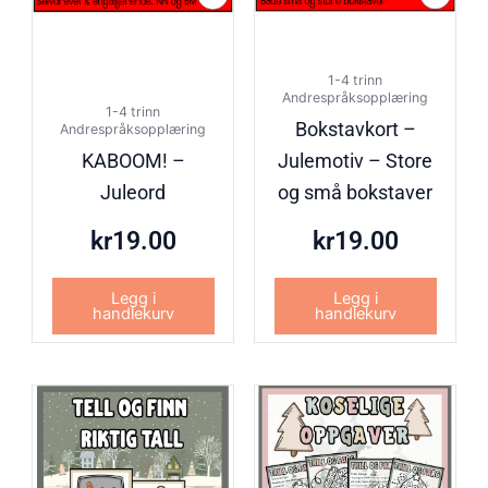
1-4 trinn
Andrespråksopplæring
1-4 trinn
Bokstavkort –
Andrespråksopplæring
KABOOM! –
Julemotiv – Store
Juleord
og små bokstaver
kr
19.00
kr
19.00
Legg i
Legg i
handlekurv
handlekurv