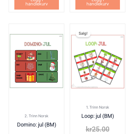
handlekurv
handlekurv
Opprinn
Nåvære
Salg!
pris
pris
var:
er:
kr25.00
kr15.00
1. Trinn Norsk
Loop: jul (BM)
2. Trinn Norsk
Domino: jul (BM)
kr
25.00