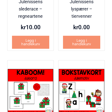
Julenissens
Julenissens
slederace –
lyspærer –
regneartene
tiervenner
kr
10.00
kr
0.00
Legg i
Legg i
handlekurv
handlekurv