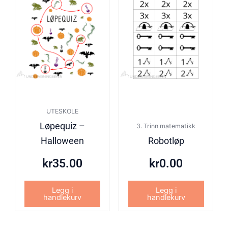
UTESKOLE
Løpequiz –
3. Trinn matematikk
Halloween
Robotløp
kr
35.00
kr
0.00
Legg i
Legg i
handlekurv
handlekurv