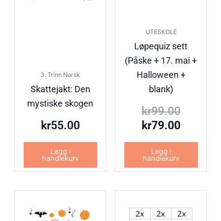
UTESKOLE
Løpequiz sett
(Påske + 17. mai +
Halloween +
3. Trinn Norsk
Skattejakt: Den
blank)
mystiske skogen
kr
99.00
kr
55.00
kr
79.00
Legg i
Legg i
handlekurv
handlekurv