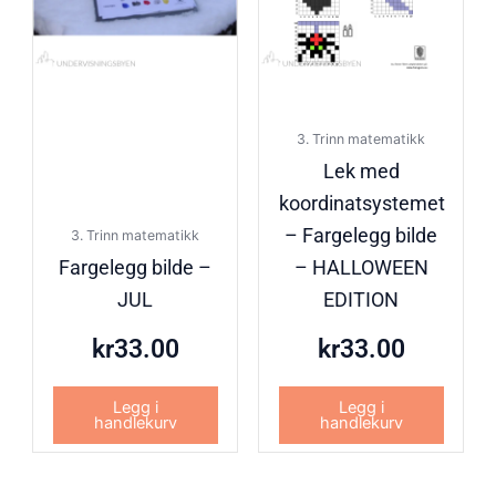
3. Trinn matematikk
Lek med
koordinatsystemet
– Fargelegg bilde
3. Trinn matematikk
Fargelegg bilde –
– HALLOWEEN
JUL
EDITION
kr
33.00
kr
33.00
Legg i
Legg i
handlekurv
handlekurv