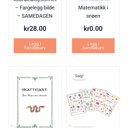
– Fargelegg bilde
Matematikk i
– SAMEDAGEN
snøen
kr
28.00
kr
0.00
Legg i
Legg i
handlekurv
handlekurv
Opprinn
Nåvære
Salg!
pris
pris
var:
er:
kr99.00
kr79.00