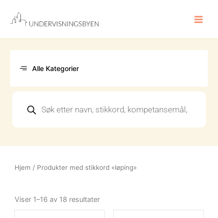
Hopp
rett
til
innholdet
Alle Kategorier
Products
search
Hjem
/ Produkter med stikkord «løping»
Sortert
etter
Viser 1–16 av 18 resultater
nyeste