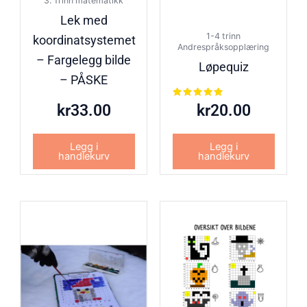
3. Trinn matematikk
Lek med
1-4 trinn
koordinatsystemet
Andrespråksopplæring
– Fargelegg bilde
Løpequiz
– PÅSKE
Vurdert
kr
33.00
kr
20.00
5.00
av 5
Legg i
Legg i
handlekurv
handlekurv