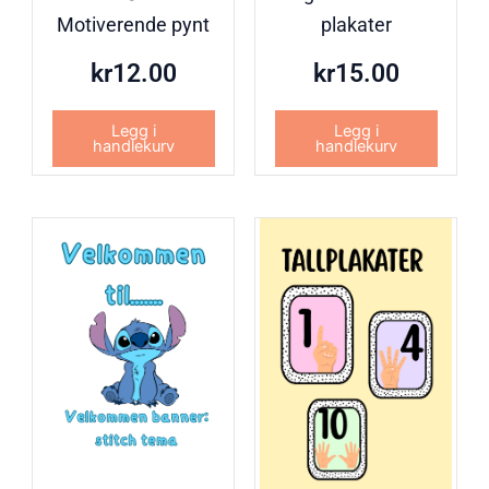
Motiverende pynt
plakater
kr
12.00
kr
15.00
Legg i
Legg i
handlekurv
handlekurv