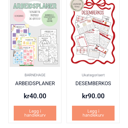
BARNEHAGE
Ukategorisert
ARBEIDSPLANER
DESEMBERKOS
kr
40.00
kr
90.00
Legg i
Legg i
handlekurv
handlekurv