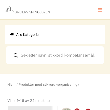
Hopp
rett
til
innholdet
Alle Kategorier
Products
search
Hjem
/ Produkter med stikkord «organisering»
Sortert
etter
Viser 1–16 av 24 resultater
nyeste