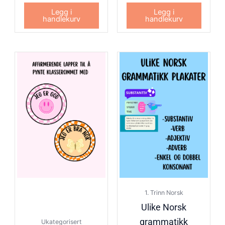
Legg i
Legg i
handlekurv
handlekurv
1. Trinn Norsk
Ulike Norsk
grammatikk
Ukategorisert