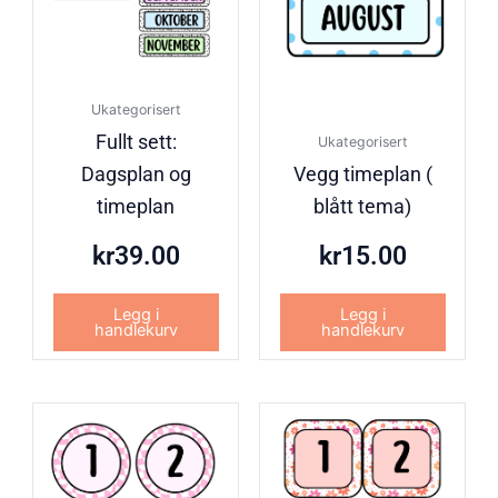
Ukategorisert
Fullt sett:
Ukategorisert
Dagsplan og
Vegg timeplan (
timeplan
blått tema)
kr
39.00
kr
15.00
Legg i
Legg i
handlekurv
handlekurv