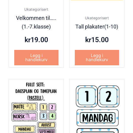
Ukategorisert
Velkommen til…..
Ukategorisert
(1.-7.klasse)
Tall plakater(1-10)
kr
19.00
kr
15.00
Legg i
Legg i
handlekurv
handlekurv