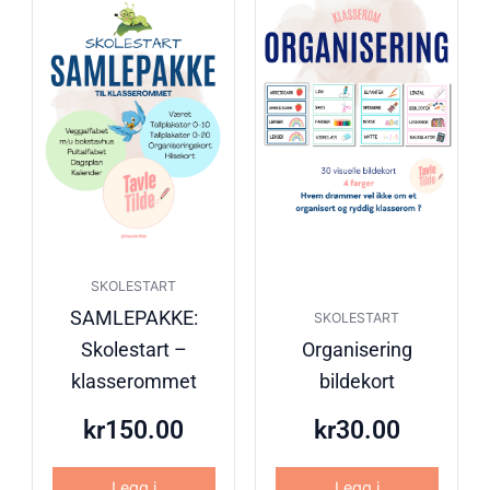
SKOLESTART
SAMLEPAKKE:
SKOLESTART
Skolestart –
Organisering
klasserommet
bildekort
kr
150.00
kr
30.00
Legg i
Legg i