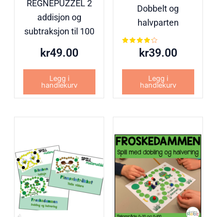
REGNEPUZZEL 2
Dobbelt og
addisjon og
halvparten
subtraksjon til 100
Vurdert
kr
49.00
kr
39.00
4.00
av 5
Legg i
Legg i
handlekurv
handlekurv