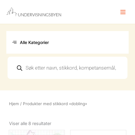
Hopp
rett
til
innholdet
Alle Kategorier
Products
search
Hjem
/ Produkter med stikkord «dobling»
Sortert
etter
Viser alle 8 resultater
nyeste