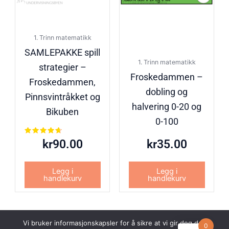
1. Trinn matematikk
SAMLEPAKKE spill
1. Trinn matematikk
strategier –
Froskedammen –
Froskedammen,
dobling og
Pinnsvintråkket og
halvering 0-20 og
Bikuben
0-100
Vurdert
kr
90.00
kr
35.00
4.50
av 5
Legg i
Legg i
handlekurv
handlekurv
Vi bruker informasjonskapsler for å sikre at vi gir deg den
0