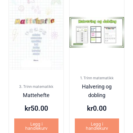
1. Trinn matematikk
Halvering og
3. Trinn matematikk
Mattehefte
dobling
kr
50.00
kr
0.00
Legg i
Legg i
handlekurv
handlekurv