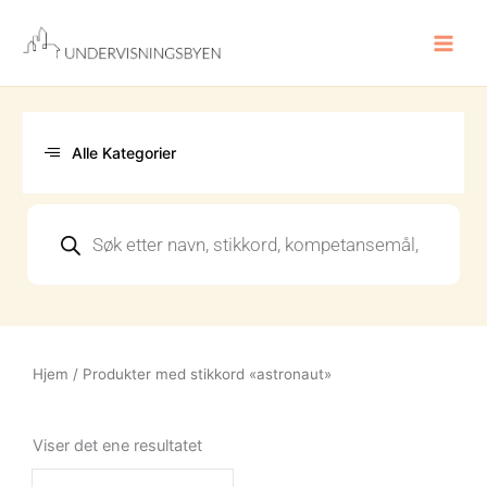
Hopp
rett
til
innholdet
Alle Kategorier
Products
search
Hjem
/ Produkter med stikkord «astronaut»
Viser det ene resultatet