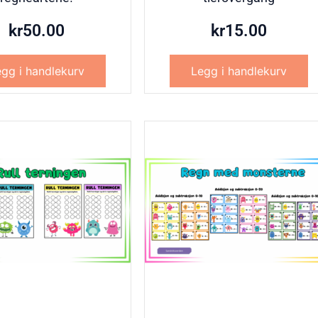
kr
50.00
kr
15.00
gg i handlekurv
Legg i handlekurv