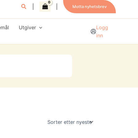
Motta nyhetsbrev
emål
Utgiver
Logg
inn