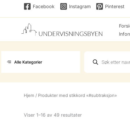
Hopp
Facebook
Instagram
Pinterest
rett
til
Fors
innholdet
Info
Products
search
Alle Kategorier
Hjem
/ Produkter med stikkord «#subtraksjon»
Sortert
Viser 1–16 av 49 resultater
etter
nyeste