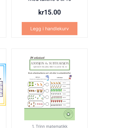
kr
15.00
Legg i handlekurv
1. Trinn matematikk