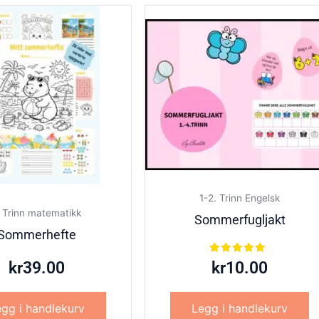
1-2. Trinn Engelsk
. Trinn matematikk
Sommerfugljakt
Sommerhefte
Vurdert
kr
39.00
kr
10.00
5.00
av 5
gg i handlekurv
Legg i handlekurv