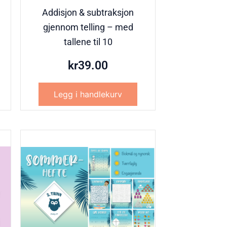
Addisjon & subtraksjon
gjennom telling – med
tallene til 10
kr
39.00
Legg i handlekurv