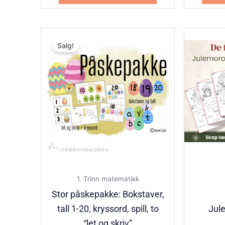
Opprinnelig
Nåværende
Salg!
pris
pris
var:
er:
kr80.00.
kr50.00.
1. Trinn matematikk
Stor påskepakke: Bokstaver,
tall 1-20, kryssord, spill, to
Jul
“let og skriv”