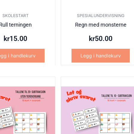
SKOLESTART
SPESIALUNDERVISNING
Rull terningen
Regn med monsterne
kr
15.00
kr
50.00
gg i handlekurv
Legg i handlekurv