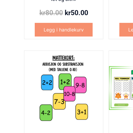
kr
80.00
kr
50.00
Legg i handlekurv
Le